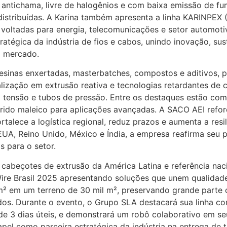
 antichama, livre de halogênios e com baixa emissão de fu
distribuídas. A Karina também apresenta a linha KARINPEX
ltadas para energia, telecomunicações e setor automotiv
atégica da indústria de fios e cabos, unindo inovação, su
o mercado.
esinas enxertadas, masterbatches, compostos e aditivos, p
ialização em extrusão reativa e tecnologias retardantes d
a tensão e tubos de pressão. Entre os destaques estão c
drido maleico para aplicações avançadas. A SACO AEI refo
talece a logística regional, reduz prazos e aumenta a resi
UA, Reino Unido, México e Índia, a empresa reafirma seu 
s para o setor.
cabeçotes de extrusão da América Latina e referência nac
Wire Brasil 2025 apresentando soluções que unem qualidade
m² em um terreno de 30 mil m², preservando grande parte 
os. Durante o evento, o Grupo SLA destacará sua linha co
e 3 dias úteis, e demonstrará um robô colaborativo em s
apel como parceira estratégica da indústria na entrega de 