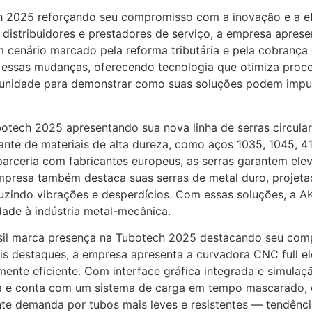
2025 reforçando seu compromisso com a inovação e a efic
 distribuidores e prestadores de serviço, a empresa apres
 um cenário marcado pela reforma tributária e pela cobran
ssas mudanças, oferecendo tecnologia que otimiza process
rtunidade para demonstrar como suas soluções podem impul
tech 2025 apresentando sua nova linha de serras circular
ante de materiais de alta dureza, como aços 1035, 1045, 4
arceria com fabricantes europeus, as serras garantem elev
mpresa também destaca suas serras de metal duro, projet
eduzindo vibrações e desperdícios. Com essas soluções, a
idade à indústria metal-mecânica.
il marca presença na Tubotech 2025 destacando seu com
pais destaques, a empresa apresenta a curvadora CNC full 
ente eficiente. Com interface gráfica integrada e simulaçã
ia e conta com um sistema de carga em tempo mascarado, q
te demanda por tubos mais leves e resistentes — tendênci