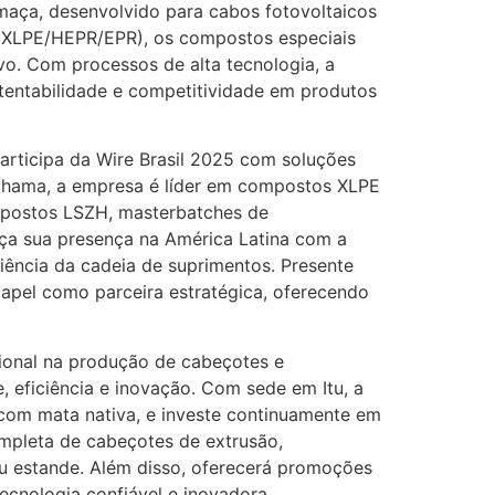
maça, desenvolvido para cabos fotovoltaicos
 (XLPE/HEPR/EPR), os compostos especiais
o. Com processos de alta tecnologia, a
stentabilidade e competitividade em produtos
articipa da Wire Brasil 2025 com soluções
e chama, a empresa é líder em compostos XLPE
ompostos LSZH, masterbatches de
rça sua presença na América Latina com a
liência da cadeia de suprimentos. Presente
papel como parceira estratégica, oferecendo
ional na produção de cabeçotes e
, eficiência e inovação. Com sede em Itu, a
com mata nativa, e investe continuamente em
mpleta de cabeçotes de extrusão,
eu estande. Além disso, oferecerá promoções
tecnologia confiável e inovadora.