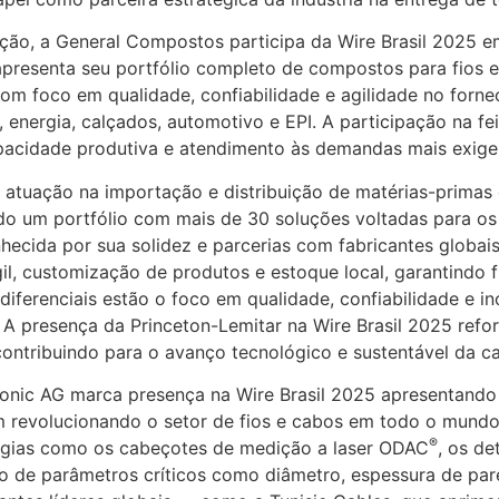
ção, a General Compostos participa da Wire Brasil 2025
resenta seu portfólio completo de compostos para fios e
Com foco em qualidade, confiabilidade e agilidade no for
energia, calçados, automotivo e EPI. A participação na fe
capacidade produtiva e atendimento às demandas mais exig
tuação na importação e distribuição de matérias-primas 
do um portfólio com mais de 30 soluções voltadas para os
hecida por sua solidez e parcerias com fabricantes globai
ágil, customização de produtos e estoque local, garantindo 
iferenciais estão o foco em qualidade, confiabilidade e in
 A presença da Princeton-Lemitar na Wire Brasil 2025 ref
contribuindo para o avanço tecnológico e sustentável da ca
nic AG marca presença na Wire Brasil 2025 apresentando
 revolucionando o setor de fios e cabos em todo o mundo
®
ologias como os cabeçotes de medição a laser ODAC
, os de
 de parâmetros críticos como diâmetro, espessura de pare