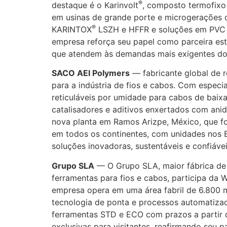
®
destaque é o Karinvolt
, composto termofixo
em usinas de grande porte e microgerações 
®
KARINTOX
LSZH e HFFR e soluções em PVC vo
empresa reforça seu papel como parceira estr
que atendem às demandas mais exigentes d
SACO AEI Polymers
— fabricante global de r
para a indústria de fios e cabos. Com espec
reticuláveis por umidade para cabos de baix
catalisadores e aditivos enxertados com ani
nova planta em Ramos Arizpe, México, que for
em todos os continentes, com unidades nos E
soluções inovadoras, sustentáveis e confiávei
Grupo SLA
— O Grupo SLA, maior fábrica de 
ferramentas para fios e cabos, participa da 
empresa opera em uma área fabril de 6.800 
tecnologia de ponta e processos automatizad
ferramentas STD e ECO com prazos a partir d
exclusivas para visitantes, reafirmando seu p