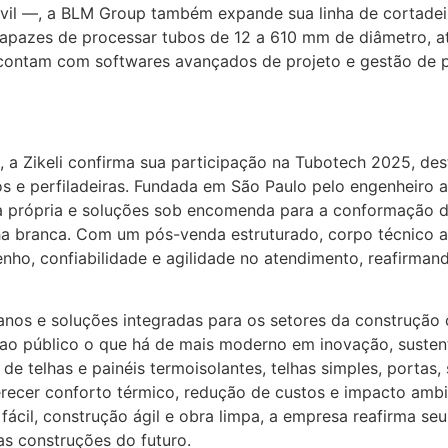
vil —, a BLM Group também expande sua linha de cortadeir
apazes de processar tubos de 12 a 610 mm de diâmetro, a
contam com softwares avançados de projeto e gestão de pr
a Zikeli confirma sua participação na Tubotech 2025, des
s e perfiladeiras. Fundada em São Paulo pelo engenheiro a
a própria e soluções sob encomenda para a conformação d
linha branca. Com um pós-venda estruturado, corpo técnico
enho, confiabilidade e agilidade no atendimento, reafirma
anos e soluções integradas para os setores da construção 
ao público o que há de mais moderno em inovação, susten
e telhas e painéis termoisolantes, telhas simples, portas, s
ecer conforto térmico, redução de custos e impacto ambi
 fácil, construção ágil e obra limpa, a empresa reafirma 
as construções do futuro.