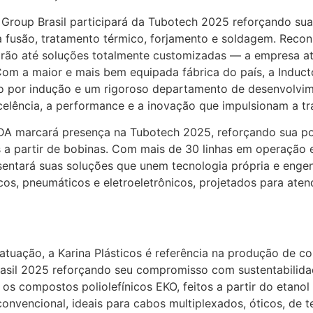
Group Brasil participará da Tubotech 2025 reforçando sua
usão, tratamento térmico, forjamento e soldagem. Reconh
ão até soluções totalmente customizadas — a empresa at
om a maior e mais bem equipada fábrica do país, a Induct
co por indução e um rigoroso departamento de desenvolvime
lência, a performance e a inovação que impulsionam a tr
TDA marcará presença na Tubotech 2025, reforçando sua po
 a partir de bobinas. Com mais de 30 linhas em operação 
sentará suas soluções que unem tecnologia própria e engen
cos, pneumáticos e eletroeletrônicos, projetados para ate
uação, a Karina Plásticos é referência na produção de com
rasil 2025 reforçando seu compromisso com sustentabilida
os compostos poliolefínicos EKO, feitos a partir do etanol 
onvencional, ideais para cabos multiplexados, óticos, de 