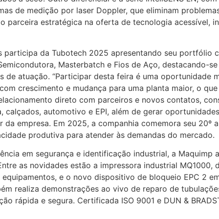
stemas de medição por laser Doppler, que eliminam problem
 parceira estratégica na oferta de tecnologia acessível, in
articipa da Tubotech 2025 apresentando seu portfólio co
Semicondutora, Masterbatch e Fios de Aço, destacando-se p
s de atuação. “Participar desta feira é uma oportunidade 
m crescimento e mudança para uma planta maior, o que n
 relacionamento direto com parceiros e novos contatos, co
, calçados, automotivo e EPI, além de gerar oportunidade
or da empresa. Em 2025, a companhia comemora seu 20º ani
pacidade produtiva para atender às demandas do mercado.
ncia em segurança e identificação industrial, a Maquimp
. Entre as novidades estão a impressora industrial MQ1000
 e equipamentos, e o novo dispositivo de bloqueio EPC 2 e
ém realiza demonstrações ao vivo de reparo de tubulaçõe
nção rápida e segura. Certificada ISO 9001 e DUN & BRAD