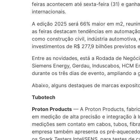
feiras acontecem até sexta-feira (31) e ganha
internacionais.
A edição 2025 será 66% maior em m2, reunindo
as feiras destacam tendências em automação,
como construção civil, indústria automotiva,
investimentos de R$ 277,9 bilhões previstos 
Entre as novidades, está a Rodada de Negóc
Siemens Energy, Gerdau, Induscabos, HCM Enge
durante os três dias de evento, ampliando a 
Abaixo, alguns destaques de marcas exposit
Tubotech
Proton Products
— A Proton Products, fabric
em medição de alta precisão e integração à 
medições sem contato em cabos, tubos, fibra
empresa também apresenta os pré-aquecedor
os Spark Testers InteliSENS, para testes de 