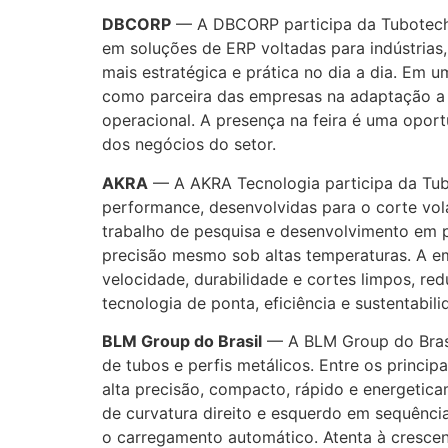
DBCORP
— A DBCORP participa da Tubotech 
em soluções de ERP voltadas para indústrias,
mais estratégica e prática no dia a dia. Em
como parceira das empresas na adaptação a e
operacional. A presença na feira é uma opo
dos negócios do setor.
AKRA
— A AKRA Tecnologia participa da Tubo
performance, desenvolvidas para o corte vol
trabalho de pesquisa e desenvolvimento em p
precisão mesmo sob altas temperaturas. A e
velocidade, durabilidade e cortes limpos, r
tecnologia de ponta, eficiência e sustentabil
BLM Group do Brasil
— A BLM Group do Bras
de tubos e perfis metálicos. Entre os princi
alta precisão, compacto, rápido e energeticam
de curvatura direito e esquerdo em sequênc
o carregamento automático. Atenta à crescen