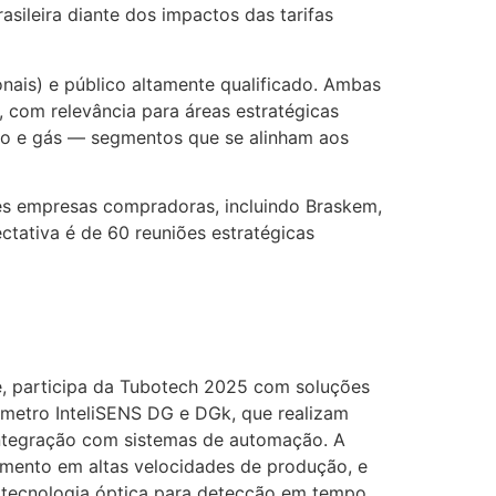
asileira diante dos impactos das tarifas
nais) e público altamente qualificado. Ambas
 com relevância para áreas estratégicas
óleo e gás — segmentos que se alinham aos
es empresas compradoras, incluindo Braskem,
ctativa é de 60 reuniões estratégicas
e, participa da Tubotech 2025 com soluções
iâmetro InteliSENS DG e DGk, que realizam
 integração com sistemas de automação. A
mento em altas velocidades de produção, e
om tecnologia óptica para detecção em tempo