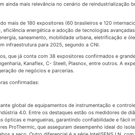
m ainda mais relevância no cenário de reindustrialização br
 mais de 180 expositores (60 brasileiros e 120 internacio
 eficiência energética e adoção de tecnologias avançadas,
 energia, saneamento, mobilidade urbana, eletrificação e 
em infraestrutura para 2025, segundo a CNI.
ios, que já conta com 38 expositores confirmados e grand
nharia, Kanaflex, C- Steell, Plasnox, entre outros. A expe
geração de negócios e parcerias.
oras confirmadas:
ante global de equipamentos de instrumentação e control
Indústria 4.0. Entre os destaques estão os medidores de d
s ópticas e mangueiras, garantindo confiabilidade e fácil
es ProThermic, que asseguram desempenho ideal do isola
cabos a seco. Outro diferencial é a série InteliSENS LN, c